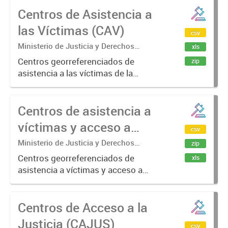
Centros de Asistencia a
humanos que ocurrieron en la
última dictadura cívico Militar...
las Víctimas (CAV)
csv
Ministerio de Justicia y Derechos
xls
Humanos.
Centros georreferenciados de
zip
asistencia a las víctimas de la
Provincia de Buenos Aires.
Centros de asistencia a
víctimas y acceso a
csv
justicia (CAVAJ)
Ministerio de Justicia y Derechos
zip
Humanos.
Centros georreferenciados de
xls
asistencia a víctimas y acceso a
justicia.
Centros de Acceso a la
Justicia (CAJUS)
csv