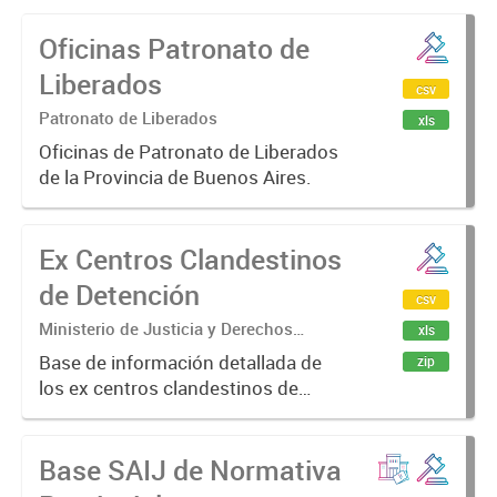
Oficinas Patronato de
Liberados
csv
Patronato de Liberados
xls
Oficinas de Patronato de Liberados
de la Provincia de Buenos Aires.
Ex Centros Clandestinos
de Detención
csv
Ministerio de Justicia y Derechos
xls
Humanos
Base de información detallada de
zip
los ex centros clandestinos de
detención en la Provincia de
Buenos Aires.
Base SAIJ de Normativa