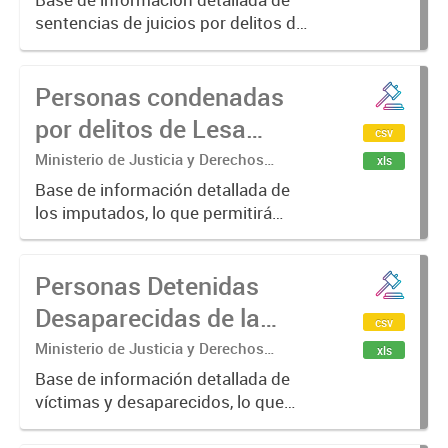
sentencias de juicios por delitos de
lesa humanidad, lo que permitirá
comprender el volumen de las
Personas condenadas
violaciones a los derechos
humanos que ocurrieron en la
por delitos de Lesa
csv
última...
Humanidad
Ministerio de Justicia y Derechos
xls
Humanos
Base de información detallada de
los imputados, lo que permitirá
comprender el volumen de las
violaciones a los derechos
Personas Detenidas
humanos que ocurrieron en la
última dictadura cívico Militar a
Desaparecidas de la
csv
partir...
Provincia de Buenos
Ministerio de Justicia y Derechos
xls
Humanos
Aires
Base de información detallada de
víctimas y desaparecidos, lo que
permitirá comprender el volumen
de las violaciones a los derechos