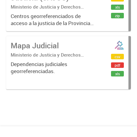
Ministerio de Justicia y Derechos
xls
Humanos.
Centros georreferenciados de
zip
acceso a la justicia de la Provincia
de Buenos Aires.
Mapa Judicial
Ministerio de Justicia y Derechos
csv
Humanos.
Dependencias judiciales
pdf
georreferenciadas.
xls