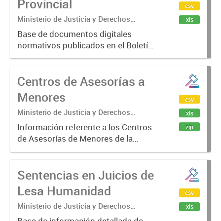
Provincial
csv
Ministerio de Justicia y Derechos
xls
Humanos. Secretaría de Justicia.
Base de documentos digitales
Dirección Nacional del Sistema
normativos publicados en el Boletín
Argentino de Información Jurídica.
Oficial de la provincia de Buenos
Aires.
Centros de Asesorías a
Menores
csv
Ministerio de Justicia y Derechos
xls
Humanos.
Información referente a los Centros
zip
de Asesorías de Menores de la
Provincia de Buenos Aires
dependiente del Ministerio Público
Sentencias en Juicios de
provincial. Incluye datos de
georreferencia.
Lesa Humanidad
csv
Ministerio de Justicia y Derechos
xls
Humanos
Base de información detallada de