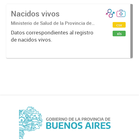
Nacidos vivos
Ministerio de Salud de la Provincia de
csv
Buenos Aires. Subsecretaría de
Datos correspondientes al registro
xls
Planificación Estratégica en Salud.
de nacidos vivos.
Dirección Provincial de Estadística y
Salud ...