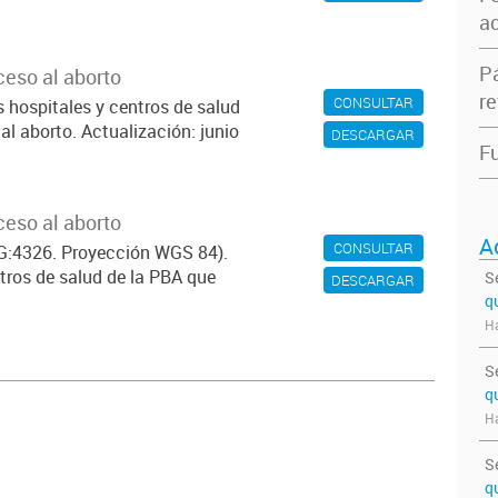
ac
P
eso al aborto
re
CONSULTAR
 hospitales y centros de salud
al aborto. Actualización: junio
DESCARGAR
Fu
eso al aborto
A
CONSULTAR
SG:4326. Proyección WGS 84).
tros de salud de la PBA que
S
DESCARGAR
q
Ha
S
q
Ha
S
q