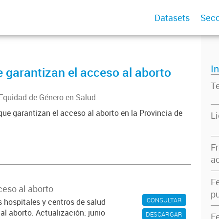
Datasets
Secc
I
 garantizan el acceso al aborto
T
 Equidad de Género en Salud.
 que garantizan el acceso al aborto en la Provincia de
L
F
ac
F
eso al aborto
pu
CONSULTAR
 hospitales y centros de salud
al aborto. Actualización: junio
DESCARGAR
F