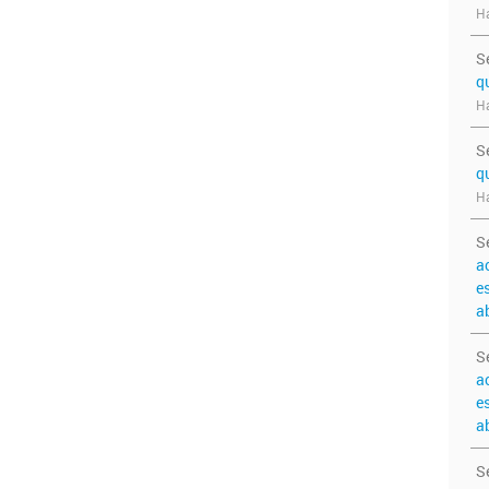
Ha
S
q
Ha
S
q
Ha
S
a
e
a
S
a
e
a
S