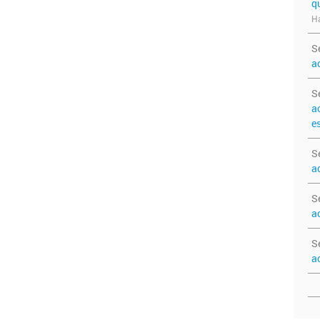
q
Ha
S
a
S
a
e
S
a
S
a
S
a