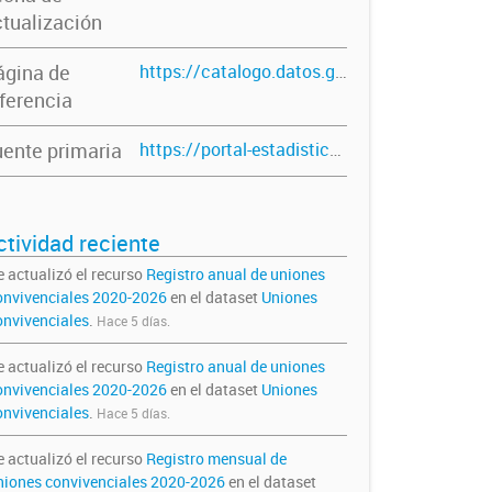
tualización
ágina de
https://catalogo.datos.gba.gob.ar/dataset/uniones-convivenciales
ferencia
ente primaria
https://portal-estadistico.rpp.gba.gob.ar/publico/tema/4
ctividad reciente
e actualizó el recurso
Registro anual de uniones
onvivenciales 2020-2026
en el dataset
Uniones
onvivenciales
.
Hace 5 días.
e actualizó el recurso
Registro anual de uniones
onvivenciales 2020-2026
en el dataset
Uniones
onvivenciales
.
Hace 5 días.
e actualizó el recurso
Registro mensual de
niones convivenciales 2020-2026
en el dataset