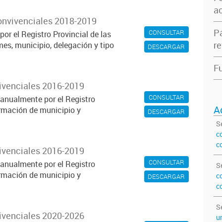
ac
onvivenciales 2018-2019
P
CONSULTAR
or el Registro Provincial de las
re
es, municipio, delegación y tipo
DESCARGAR
Fu
vivenciales 2016-2019
CONSULTAR
anualmente por el Registro
A
ormación de municipio y
DESCARGAR
S
c
c
vivenciales 2016-2019
CONSULTAR
anualmente por el Registro
S
ormación de municipio y
c
DESCARGAR
c
S
vivenciales 2020-2026
u