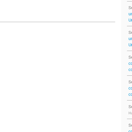
S
u
U
S
u
U
S
c
c
S
c
c
S
Ha
S
c