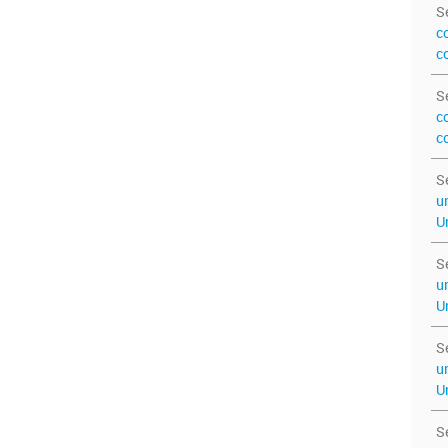
S
c
c
S
c
c
S
u
U
S
u
U
S
u
U
S