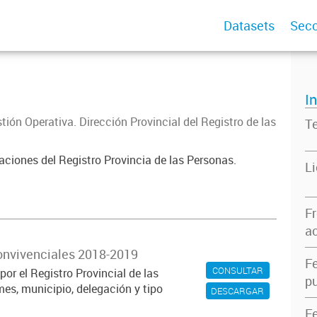
Datasets
Secc
I
tión Operativa. Dirección Provincial del Registro de las
T
ciones del Registro Provincia de las Personas.
L
F
ac
onvivenciales 2018-2019
F
CONSULTAR
or el Registro Provincial de las
pu
es, municipio, delegación y tipo
DESCARGAR
F