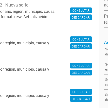
2 - Nueva serie.
ac
CONSULTAR
or año, región, municipio, causa,
P
n formato csv. Actualización:
DESCARGAR
re
CONSULTAR
A
or región, municipio, causa y
DESCARGAR
S
d
S
CONSULTAR
or región, municipio, causa y
e
DESCARGAR
S
Ha
CONSULTAR
S
or región, municipio, causa y
DESCARGAR
d