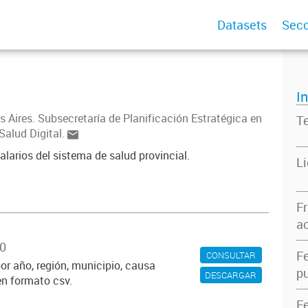
Datasets
Secc
I
s Aires. Subsecretaría de Planificación Estratégica en
T
Salud Digital.
larios del sistema de salud provincial.
L
F
ac
20
F
CONSULTAR
or año, región, municipio, causa
pu
DESCARGAR
en formato csv.
F