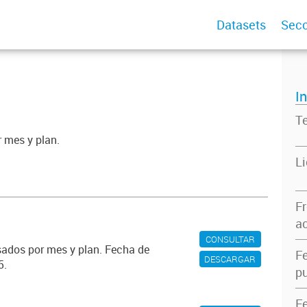
Datasets
Secc
I
T
 mes y plan.
L
F
ac
CONSULTAR
ados por mes y plan. Fecha de
F
DESCARGAR
5.
pu
F