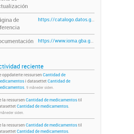
tualización
ágina de
https://catalogo.datos.gba.gob.ar/dataset/cantidad-de-medicamentos
ferencia
ocumentación
https://www.ioma.gba.gob.ar/index.php/datos-abiertos-ioma-2/
ctividad reciente
e oppdaterte ressursen
Cantidad de
edicamentos
i datasettet
Cantidad de
edicamentos
.
9 måneder siden.
e la ressursen
Cantidad de medicamentos
til
atasettet
Cantidad de medicamentos
.
måneder siden.
e la ressursen
Cantidad de medicamentos
til
atasettet
Cantidad de medicamentos
.