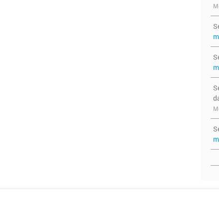
Me
S
m
S
m
S
d
Me
S
m