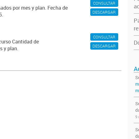
CONSULTAR
ac
ados por mes y plan. Fecha de
DESCARGAR
5.
P
re
CONSULTAR
ecurso Cantidad de
D
DESCARGAR
 y plan.
A
S
m
m
S
d
9 
S
d